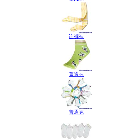
连裤袜
普通袜
普通袜