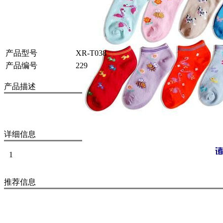
产品型号
XR-T038
产品编号
229
产品描述
详细信息
1
推荐信息