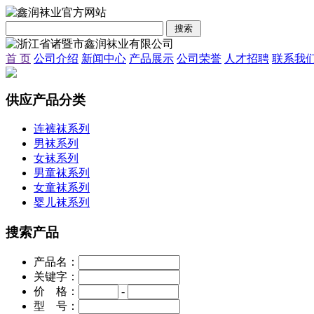
首 页
公司介绍
新闻中心
产品展示
公司荣誉
人才招聘
联系我
供应产品分类
连裤袜系列
男袜系列
女袜系列
男童袜系列
女童袜系列
婴儿袜系列
搜索产品
产品名：
关键字：
价 格：
-
型 号：