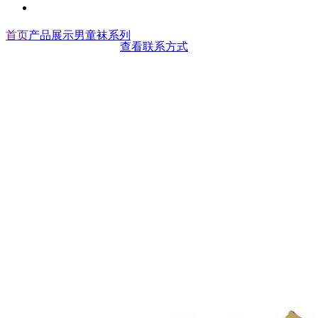
首页
产品展示
男童袜系列
查看联系方式