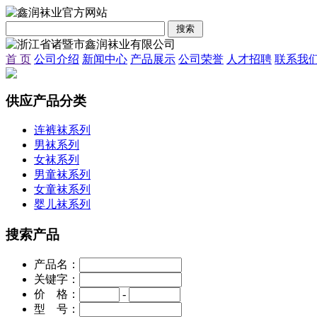
首 页
公司介绍
新闻中心
产品展示
公司荣誉
人才招聘
联系我
供应产品分类
连裤袜系列
男袜系列
女袜系列
男童袜系列
女童袜系列
婴儿袜系列
搜索产品
产品名：
关键字：
价 格：
-
型 号：