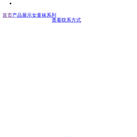
首页
产品展示
女童袜系列
查看联系方式