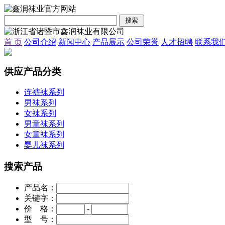
首 页
公司介绍
新闻中心
产品展示
公司荣誉
人才招聘
联系我
供应产品分类
连裤袜系列
男袜系列
女袜系列
男童袜系列
女童袜系列
婴儿袜系列
搜索产品
产品名：
关键字：
价 格：
-
型 号：