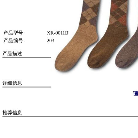
产品型号
XR-0011B
产品编号
203
产品描述
详细信息
推荐信息