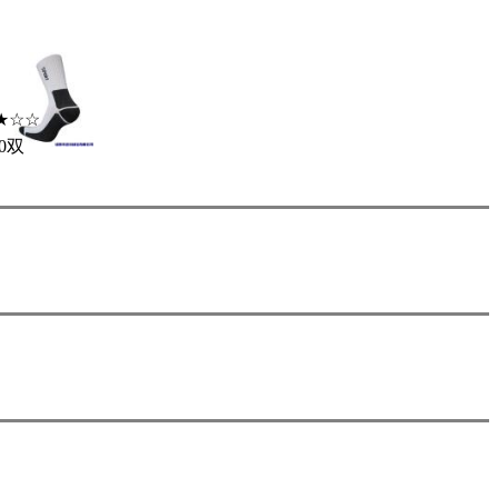
★☆☆
00双