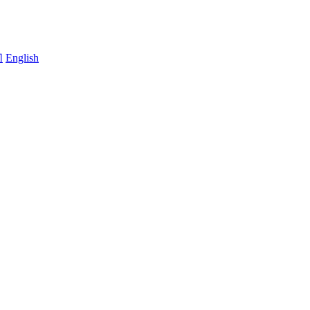
们
English