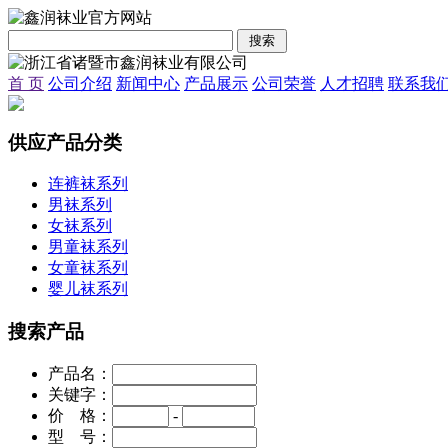
首 页
公司介绍
新闻中心
产品展示
公司荣誉
人才招聘
联系我
供应产品分类
连裤袜系列
男袜系列
女袜系列
男童袜系列
女童袜系列
婴儿袜系列
搜索产品
产品名：
关键字：
价 格：
-
型 号：