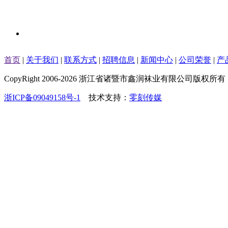
首页
|
关于我们
|
联系方式
|
招聘信息
|
新闻中心
|
公司荣誉
|
产
CopyRight 2006-2026 浙江省诸暨市鑫润袜业有限公司版权所有
浙ICP备09049158号-1
技术支持：
零刻传媒