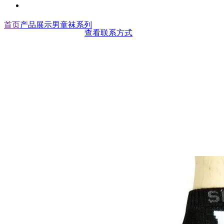
首页
产品展示
男童袜系列
查看联系方式